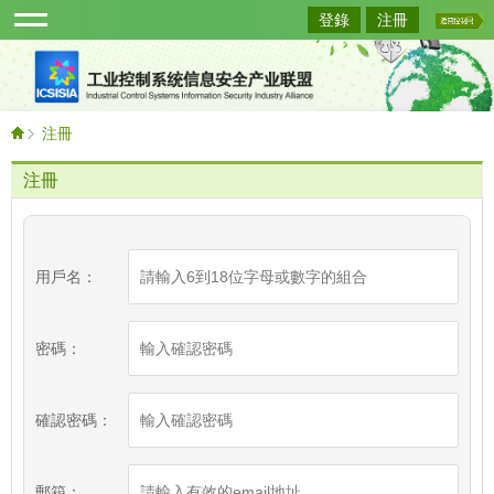
登錄
注冊
注冊
注冊
用戶名：
密碼：
確認密碼：
郵箱：