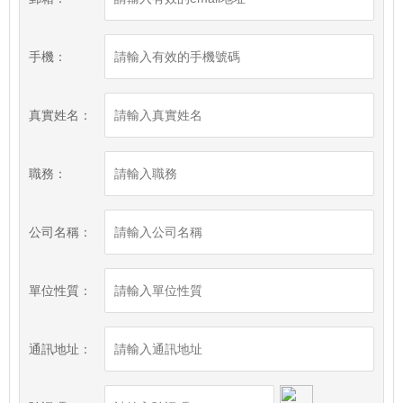
手機：
真實姓名：
職務：
公司名稱：
單位性質：
通訊地址：