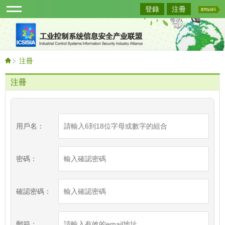
登錄
注冊
注冊
注冊
用戶名：
密碼：
確認密碼：
郵箱：