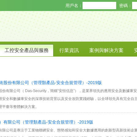
用戶名：
密碼：
工控安全產品與服務
行業資訊
案例與解決方案
術股份有限公司（管理類產品-安全合規管理）-2019版
份有限公司（ Das-Security，簡稱“安恒信息”），是業界領先的應用安全及
用安全和數據庫安全的深厚技術背景以及安全攻防實踐經驗，以全球領先具有完全自
理平臺等整體解決方案。
）有限公司（管理類產品-安全合規管理）-2019版
有限公司是專注于工業物聯網安全、態勢感知和安全大數據應用的創新型高新技術企