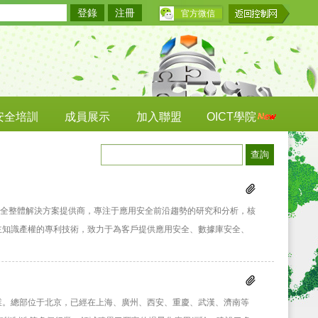
登錄
注冊
官方微信
安全培訓
成員展示
加入聯盟
OICT學院
查詢
數據庫安全整體解決方案提供商，專注于應用安全前沿趨勢的研究和分析，核
主知識產權的專利技術，致力于為客戶提供應用安全、數據庫安全、
業。總部位于北京，已經在上海、廣州、西安、重慶、武漢、濟南等