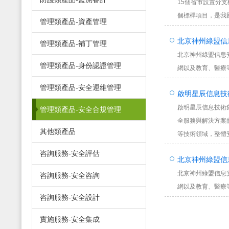
15個省市設置分
個標桿項目，是我
管理類產品-資產管理
北京神州綠盟信
管理類產品-補丁管理
北京神州綠盟信息
管理類產品-身份認證管理
網以及教育、醫療
管理類產品-安全運維管理
啟明星辰信息技
啟明星辰信息技術
管理類產品-安全合規管理
全服務與解決方案
其他類產品
等技術領域，整體
咨詢服務-安全評估
北京神州綠盟信
北京神州綠盟信息
咨詢服務-安全咨詢
網以及教育、醫療
咨詢服務-安全設計
實施服務-安全集成