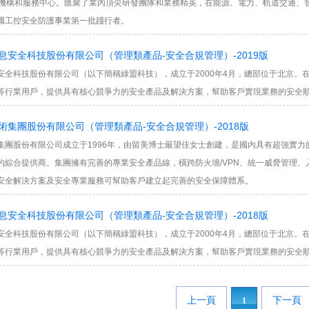
支機構和服務中心。匯聚了業內頂尖研發團隊和業務精英，在能源、電力、軌道交通、
國工控安全防護事業第一批踐行者。
息安全科技股份有限公司（管理類產品-安全合規管理）-2019版
安全科技股份有限公司（以下簡稱綠盟科技），成立于2000年4月，總部位于北京。
等行業用戶，提供具有核心競爭力的安全產品及解決方案，幫助客戶實現業務的安全
術集團股份有限公司（管理類產品-安全合規管理）-2018版
集團股份有限公司成立于1996年，由留美博士嚴望佳女士創建，是國內具有超強實
的綜合提供商。集團擁有完善的專業安全產品線，橫跨防火墻/VPN、統一威脅管理、
安全解決方案及安全專業服務可幫助客戶建立起完善的安全保障體系。
息安全科技股份有限公司（管理類產品-安全合規管理）-2018版
安全科技股份有限公司（以下簡稱綠盟科技），成立于2000年4月，總部位于北京。
等行業用戶，提供具有核心競爭力的安全產品及解決方案，幫助客戶實現業務的安全
上一頁
下一頁
1