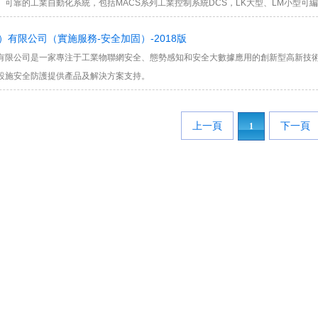
可靠的工業自動化系統，包括MACS系列工業控制系統DCS，LK大型、LM小型可編
有限公司（實施服務-安全加固）-2018版
有限公司是一家專注于工業物聯網安全、態勢感知和安全大數據應用的創新型高新技術企
設施安全防護提供產品及解決方案支持。
上一頁
下一頁
1