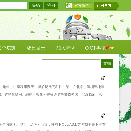
登錄
注冊
官方微信
安全培訓
成員展示
加入聯盟
OICT學院
查詢
發、銷售、生產和服務于一體的現代高科技企業，在北京、深圳等地擁
據、智慧化應用、網絡可視化和特種通信等業務領域，涉及政府、公
年的隊伍、能力、品牌和商譽，擁有 HOLLiAS工業控制平臺下擁有