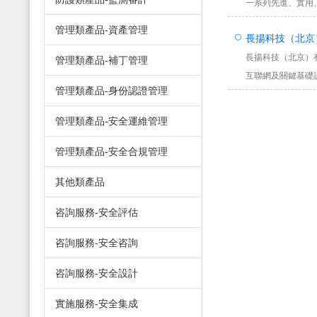
一系列先進、實用、
管理類產品-資產管理
長揚科技（北京）
長揚科技（北京）
管理類產品-補丁管理
互聯網及關鍵基礎
管理類產品-身份認證管理
管理類產品-安全運維管理
管理類產品-安全合規管理
其他類產品
咨詢服務-安全評估
咨詢服務-安全咨詢
咨詢服務-安全設計
實施服務-安全集成