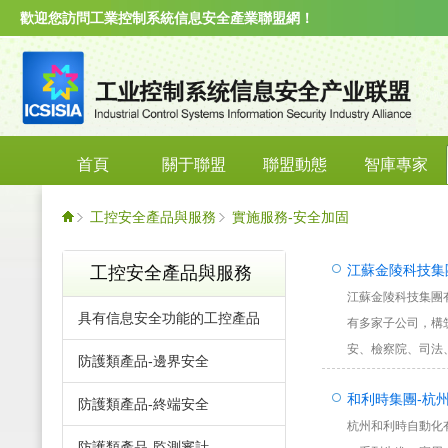
歡迎您訪問工業控制系統信息安全產業聯盟網！
首頁
關于聯盟
聯盟動態
智庫專家
工控安全產品與服務
實施服務-安全加固
江蘇金陵科技集團
工控安全產品與服務
江蘇金陵科技集團
具有信息安全功能的工控產品
有多家子公司，構
安、檢察院、司法
防護類產品-邊界安全
和利時集團-杭州
防護類產品-終端安全
杭州和利時自動化
防護類產品-監測審計