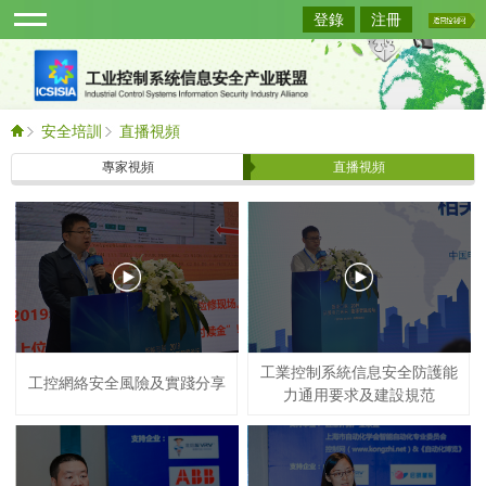
登錄
注冊
安全培訓
直播視頻
專家視頻
直播視頻
工業控制系統信息安全防護能
工控網絡安全風險及實踐分享
力通用要求及建設規范